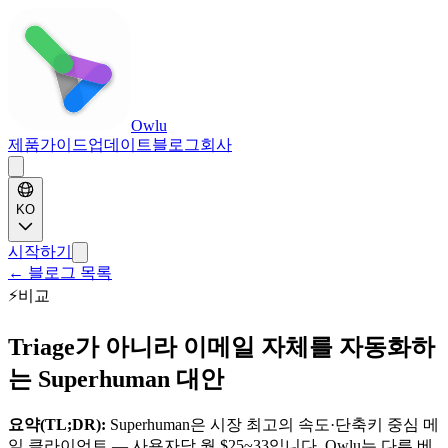
Owlu
제품
가이드
업데이트
블로그
회사
KO
시작하기
←
블로그 목록
⚡
비교
Triage가 아니라 이메일 자체를 자동화하
는 Superhuman 대안
요약(TL;DR):
Superhuman은 시장 최고의 속도·단축키 중심 메
일 클라이언트 — 사용자당 월 $25~33입니다. Owlu는 다른 베