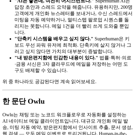
"AI는 좋은데, 여전히 어시스턴트다."
Superhuman AI는
답장 초안과 스레드 요약을 해줍니다. 유용하지만, 200명
고객에게 개인화 뉴스레터를 보내거나, 수신 스레드에서
미팅을 자동 예약하거나, 멀티스텝 팔로업 시퀀스를 돌
리지는 못합니다. 메일 1건을 더 빨리 쓰게 도와줄 뿐입
니다.
"단축키 시스템을 배우고 싶지 않다."
Superhuman은 키
보드 우선 파워 유저에 최적화. 단축키에 살지 않거나 그
러고 싶지 않다면 가치의 대부분이 증발합니다.
"내 받은편지함에 민감한 내용이 있다."
법률·특허·의료
·금융 서신은 3자 클라우드에 메일을 저장하는 어떤 도
구도 배제할 수 있습니다.
위 중 하나라도 공감된다면 계속 읽어보세요.
한 문단 Owlu
Owlu는 채팅 또는 노코드 워크플로우로 자동화를 설정하는
AI 네이티브 메일 클라이언트입니다. 대규모 개인화 메일 발
송, 미팅 자동 예약, 받은편지함에서 인사이트 추출, 문서 생성,
웹 검색 — 모두 메일 이벤트로 트리거됩니다. Human-in-the-