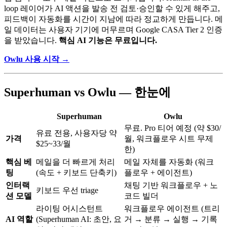
loop 레이어가 AI 액션을 발송 전 검토·승인할 수 있게 해주고,
피드백이 자동화를 시간이 지남에 따라 정교하게 만듭니다. 메
일 데이터는 사용자 기기에 머무르며 Google CASA Tier 2 인증
을 받았습니다.
핵심 AI 기능은 무료입니다.
Owlu 사용 시작 →
Superhuman vs Owlu — 한눈에
Superhuman
Owlu
무료. Pro 티어 예정 (약 $30/
유료 전용, 사용자당 약
가격
월, 워크플로우 시트 무제
$25~33/월
한)
핵심 베
메일을 더 빠르게 처리
메일 자체를 자동화 (워크
팅
(속도 + 키보드 단축키)
플로우 + 에이전트)
인터랙
채팅 기반 워크플로우 + 노
키보드 우선 triage
션 모델
코드 빌더
라이팅 어시스턴트
워크플로우 에이전트 (트리
AI 역할
(Superhuman AI: 초안, 요
거 → 분류 → 실행 → 기록