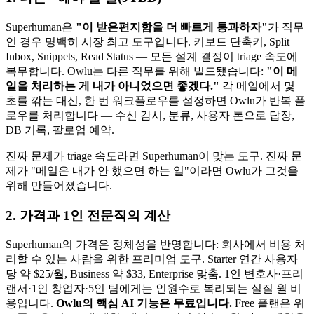
Superhuman은
"이 받은편지함을 더 빠르게 통과하자"
가 직무
인 경우 명백히 시장 최고 도구입니다. 키보드 단축키, Split
Inbox, Snippets, Read Status — 모든 설계 결정이 triage 속도에
복무합니다. Owlu는 다른 직무를 위해 빌드됐습니다:
"이 메
일을 처리하는 게 내가 아니었으면 좋겠다."
각 메일에서 몇
초를 깎는 대신, 한 번 워크플로우를 설정하면 Owlu가 반복 플
로우를 처리합니다 — 수신 감시, 분류, 사용자 톤으로 답장,
DB 기록, 팔로업 예약.
진짜 문제가 triage 속도라면 Superhuman이 맞는 도구. 진짜 문
제가 "메일은 내가 안 했으면 하는 일"이라면 Owlu가 그것을
위해 만들어졌습니다.
2. 가격과 1인 전문직의 계산
Superhuman의 가격은 정체성을 반영합니다: 회사에서 비용 처
리할 수 있는 사람을 위한 프리미엄 도구. Starter 연간 사용자
당 약 $25/월, Business 약 $33, Enterprise 맞춤. 1인 변호사·프리
랜서·1인 창업자·5인 팀에게는 인원수로 복리되는 실질 월 비
용입니다.
Owlu의 핵심 AI 기능은 무료입니다.
Free 플랜은 워