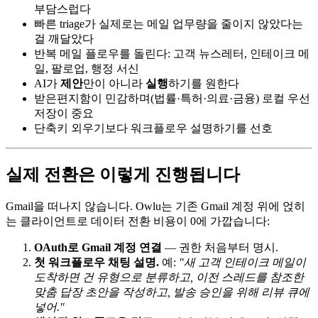
부담스럽다
빠른 triage가 실제로는 메일 업무량을 줄이지 않았다는
걸 깨달았다
반복 메일 플로우를 돌린다: 고객 뉴스레터, 인테이크 메
일, 팔로업, 행정 서신
AI가
제안
만이 아니라
실행
하기를 원한다
받은편지함이 민감하며(법률·특허·의료·금융) 로컬 우선
저장이 중요
단축키 외우기보다 워크플로우 설명하기를 선호
실제 전환은 이렇게 진행됩니다
Gmail을 떠나지 않습니다. Owlu는 기존 Gmail 계정 위에 얹히
는 클라이언트로 데이터 전환 비용이 0에 가깝습니다:
OAuth로 Gmail 계정 연결
— 권한 처음부터 명시.
첫 워크플로우 채팅 설명.
예:
"새 고객 인테이크 메일이
도착하면 건 유형으로 분류하고, 이전 스레드를 참조한
맞춤 답장 초안을 작성하고, 발송 승인을 위해 리뷰 큐에
넣어."