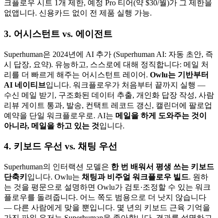
크플로우 시트 1개 제한, 예정 Pro 티어(약 $30/월)가 그 제한을
없앱니다. 신용카드 없이 전 제품 실행 가능.
3. 어시스턴트 vs. 에이전트
Superhuman은 2024년에 AI 추가 (Superhuman AI: 자동 초안, 즉
시 답장, 요약). 유능하고, 스스로에 대해 정직합니다: 메일 처
리를 더 빠르게 해주는 어시스턴트 레이어.
Owlu는 기반부터
AI 네이티브
입니다. 워크플로우가 처음부터 끝까지 실행 —
수신 메일 받기, 구조화된 데이터 추출, 개인화 답장 작성, 사람
리뷰 게이트 통과, 발송, 컨택트 레코드 갱신, 캘린더에 팔로업
예약을 단일 워크플로우로. AI는
메일을 하게 도와주는 것이
아니라, 메일을 하고 있는 것
입니다.
4. 키보드 우선 vs. 채팅 우선
Superhuman의 인터랙션 모델은
한 번 배워서 평생 쓰는 키보드
단축키
입니다. Owlu는
채팅과 비주얼 워크플로우 빌드
. 원하
는 것을 평문으로 설명하면 Owlu가 검토·조정할 수 있는 워크
플로우를 돌려줍니다. 어느 쪽도 범용으로 더 낫지 않습니다
— 다른 사람에게 맞을 뿐입니다. 몇 년의 키보드 근육 기억을
가진 파워 유저는 Superhuman을 좋아합니다. 결과를 설명하고