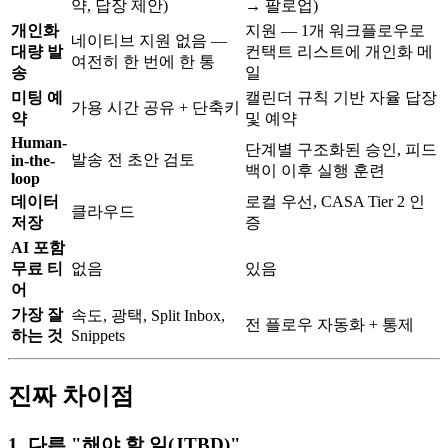
약, 답장 제안)
→ 팔로업)
개인화
지원 — 1개 워크플로우로
네이티브 지원 없음 —
대량 발
컨택트 리스트에 개인화 메
여전히 한 번에 한 통
송
일
미팅 예
캘린더 규칙 기반 자율 답장
가용 시간 공유 + 단축키
약
및 예약
Human-
단계별 구조화된 승인, 피드
발송 전 초안 검토
in-the-
백이 이후 실행 훈련
loop
데이터
로컬 우선, CASA Tier 2 인
클라우드
저장
증
AI 포함
무료 티
없음
있음
어
가장 잘
속도, 광택, Split Inbox,
전 플로우 자동화 + 통제
하는 것
Snippets
진짜 차이점
1. 다른 "해야 할 일(JTBD)"