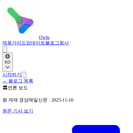
Owlu
제품
가이드
업데이트
블로그
회사
KO
시작하기
←
블로그 목록
🏛️
언론 보도
원 게재
경상매일신문
·
2025-11-10
원문 기사 보기